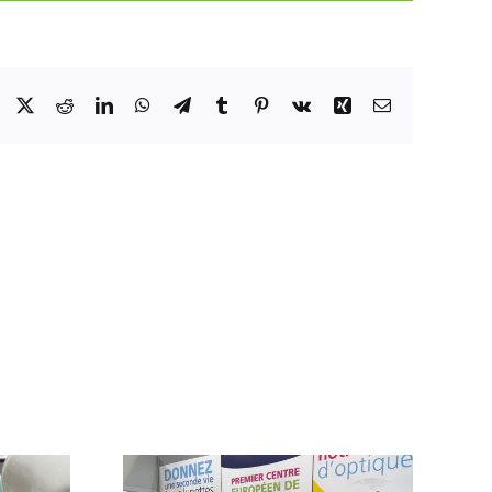
Facebook
X
Reddit
LinkedIn
WhatsApp
Telegram
Tumblr
Pinterest
Vk
Xing
Email