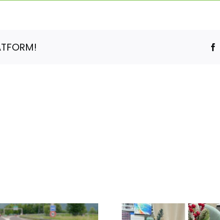
Google
célèbre
Otto
Wichterle
ATFORM!
inventeur
des
lentilles
souples
dans
son
doodle
!