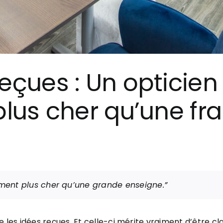
reçues : Un opticie
plus cher qu’une fr
ment plus cher qu’une grande enseigne.”
 les idées reçues. Et celle-ci mérite vraiment d’être clar