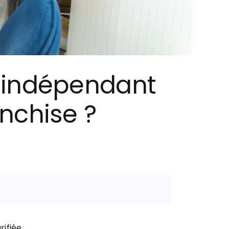
n indépendant
anchise ?
ifiée.