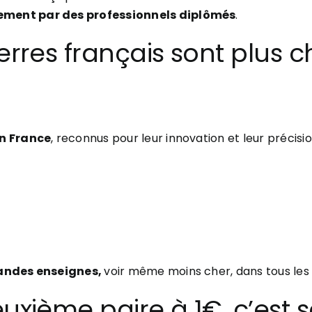
ment par des professionnels diplômés
.
verres français sont plus c
en France
, reconnus pour leur innovation et leur précisi
randes enseignes,
voir même moins cher, dans tous les 
euxième paire à 1€, c’est