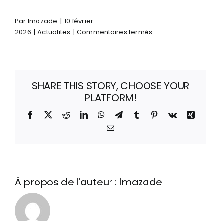
Par
lmazade
|
10 février
sur
2026
|
Actualites
|
Commentaires fermés
Ski
et
vision
sur
SHARE THIS STORY, CHOOSE YOUR
mesure
PLATFORM!
:
partez
Facebook
X
Reddit
LinkedIn
WhatsApp
Telegram
Tumblr
Pinterest
Vk
Xing
à
Email
l’assaut
des
sommets
avec
optic
À propos de l'auteur :
lmazade
synergy
et
demetz