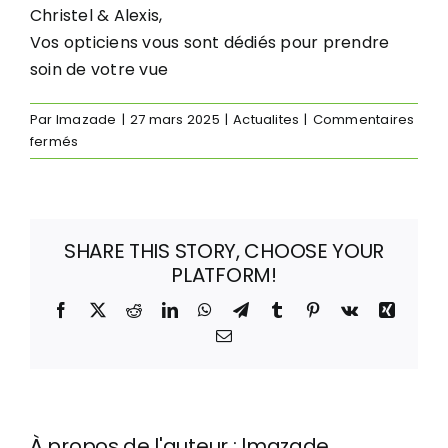
Christel & Alexis,
Vos opticiens vous sont dédiés pour prendre
soin de votre vue
Par
lmazade
|
27 mars 2025
|
Actualites
|
Commentaires
sur
fermés
Nouveau
partenariat
Optic
Synergy
SHARE THIS STORY, CHOOSE YOUR
x
PLATFORM!
QPS
:
Facebook
X
Reddit
LinkedIn
WhatsApp
Telegram
Tumblr
Pinterest
Vk
Xing
des
Email
lunettes
de
sécurité
à
la
À propos de l'auteur :
lmazade