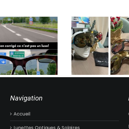
SKI ET VISION SUR
DONNEZ
MESURE : PARTEZ À
SECONDE VI
L’ASSAUT DES
LUNETTES AV
SOMMETS AVEC OPTIC
SYNERGY ET
SYNERGY ET DEMETZ
LION’S 
Navigation
Accueil
Lunettes Optiques & Solaires