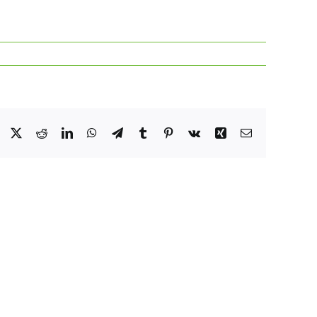
Facebook
X
Reddit
LinkedIn
WhatsApp
Telegram
Tumblr
Pinterest
Vk
Xing
Email