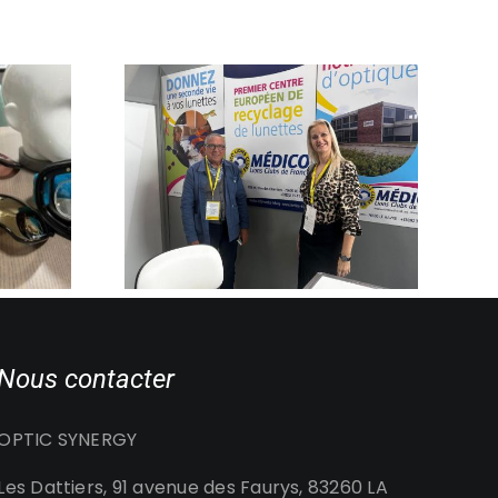
 UNE
STOP AUX IDÉES
E À VOS
REÇUES : UN OPTICIEN
EC OPTIC
INDÉPENDANT EST-IL
 MEDICO
VRAIMENT PLUS CHER
CLUB
QU’UNE FRANCHISE ?
Nous contacter
OPTIC SYNERGY
Les Dattiers, 91 avenue des Faurys, 83260 LA