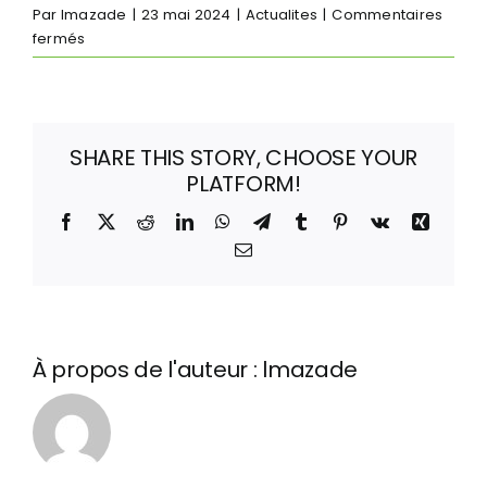
Par
lmazade
|
23 mai 2024
|
Actualites
|
Commentaires
sur
fermés
Choisir
les
Lunettes
de
SHARE THIS STORY, CHOOSE YOUR
Sport
PLATFORM!
à
la
Facebook
X
Reddit
LinkedIn
WhatsApp
Telegram
Tumblr
Pinterest
Vk
Xing
Vue
Email
Idéales
pour
le
Cyclisme
:
À propos de l'auteur :
lmazade
Conseils
Pratiques